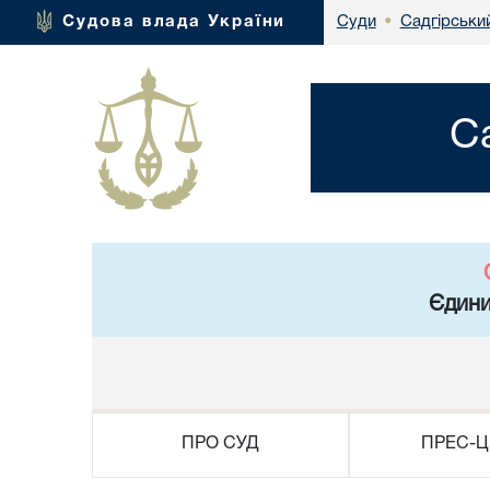
Садгірський
Судова влада України
Суди
•
С
Єдини
ПРО СУД
ПРЕС-Ц